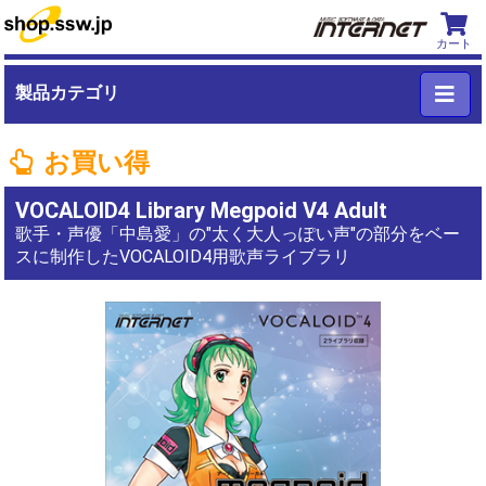
カート
製品カテゴリ
お買い得
VOCALOID4 Library Megpoid V4 Adult
歌手・声優「中島愛」の"太く大人っぽい声"の部分をベー
スに制作したVOCALOID4用歌声ライブラリ