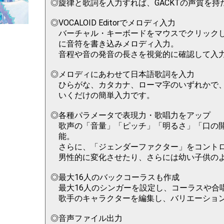
旋律と歌詞を入力すれば、GACKTの声質を
VOCALOID Editorでメロディ入力
バーチャル・キーボードをマウスでクリック
に音符を書き込みメロディ入力。
音程や音の発音の長さを視覚的に確認して入
メロディにあわせて日本語歌詞を入力
ひらがな、カタカナ、ローマ字のいずれかで
いくだけの簡単入力です。
各種パラメータで表現力・歌唱力をアップ
歌声の「音量」「ピッチ」「明るさ」「口の
能。
さらに、「ジェンダーファクター」をコントロー
男性的に変化させたり、さらには幼い子供の
最大16人のバックコーラスも作成
最大16人のシンガーを設定し、コーラスや合
歌手のキャラクターを編集し、バリエーショ
音声ファイル出力