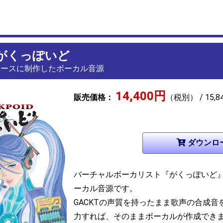
2 がくっぽいど
をベースに制作したボーカル音源
14,400円
販売価格：
（税別） / 15,
バーチャルボーカリスト『がくっぽいど』
ーカル音源です。
GACKTの声質を持ったまま歌声の合成
力すれば、そのままボーカルが作成でき