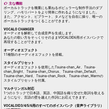
主な機能
ボーカルトラックを幾重にも重ねるポピュラーな制作手法のダブ
リング、ハモリパートをより簡単に作れるようになりました。
また、アクセント、ビブラート、タメなどを自在に操り、唯一の
ボーカルトラックをつくることができます。
VOCALO CHANGER
オーディオを解析して合成音声を生成します。
あなたの歌い方をそっくりそのままVOCALOID6用ボイスバンクで
再現することができます。
オーディオエフェクト
11種類のオーディオエフェクトを搭載。
スタイルプリセット
オーディオエフェクトを使用したTsuina-chan_Air、Tsuina-
chan_Bright、Tsuina-chan_Chorus、Tsuina-chan_Default、
Tsuina-chan_Hard、Tsuina-chan_Rock、Tsuina-chan_Warmの
スタイルプリセットを付属。
マルチリンガル対応
1つのトラックで日本語、英語、中国語を織り交ぜた歌詞を歌える
ようになり、言語の壁を越えた作詞にお応えできます。
VOCALOID3/4/5/6用のすべてのボイスバンク（音声ライブラリ）