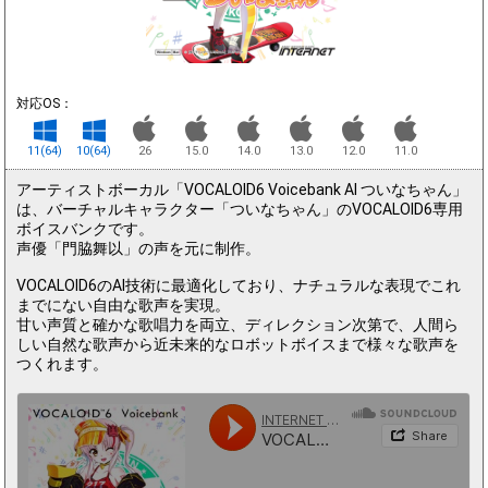
対応OS：
11(64)
10(64)
26
15.0
14.0
13.0
12.0
11.0
アーティストボーカル「VOCALOID6 Voicebank AI ついなちゃん」
は、バーチャルキャラクター「ついなちゃん」のVOCALOID6専用
ボイスバンクです。
声優「門脇舞以」の声を元に制作。
VOCALOID6のAI技術に最適化しており、ナチュラルな表現でこれ
までにない自由な歌声を実現。
甘い声質と確かな歌唱力を両立、ディレクション次第で、人間ら
しい自然な歌声から近未来的なロボットボイスまで様々な歌声を
つくれます。