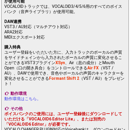
が使用可能
VOCALOIDトラックでは、VOCALOID3/4/5/6用のすべてのボイス
バンク（音声ライブラリ）が使用可能。
DAW連携
VST3 / AU対応（マルチアウト対応）
ARA2対応
MIDIエクスポート対応
購入特典
ユーザー登録をいただいた方に、入力トラックのボーカルの声質
をサイドチェインから入力されたボーカルの声質に変化させるこ
とができるVST3プラグイン
XSyn
、Air（息の成分）とMouth
Open（口の開き具合）をコントロールできる
Air FX
（VST /
AU）、DAWで使用でき、音色やボーカルの声質のキャラクターを
変化させることができる
Formant Shift 2
（VST / AU）をプレゼン
ト！
動作環境
動作環境はこちら。
その他
ボイスバンクのご使用には、ユーザー登録後にダウンロードして
いただける「VOCALOID6 Editor Lite」、または別売の
「VOCALOID6 Editor」が必要です。
VOCALO CHANGER PLUGIN対応のVoicebankは、ダウンロードセン