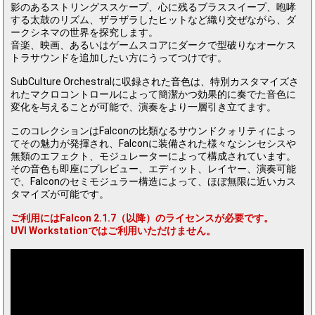
影のあるストリングススケープ、心に残るブラススイープ、咆哮
する太鼓のリズム、ザラザラしたヒットなど織り交ぜながら、ダ
ークシネマの世界を探究します。
音楽、映画、あるいはゲームスコアにダークで型破りなオーケス
トラサウンドを追加したい方にうってつけです。
SubCulture Orchestralに収録された音色は、特別カスタマイズさ
れたマクロコントロールによって簡潔かつ効果的に奏でた音色に
変化を与えることが可能で、演奏をより一層引き立てます。
このコレクションはFalconの比類なるサウンドクォリティによっ
てその魅力が発揮され、Falconに装備された様々なシンセシスや
無類のエフェクト、モジュレーターによって構成されています。
その音色も即座にプレビュー、エディット、レイヤー、演奏可能
で、Falconのセミモジュラー構造によって、ほぼ無限に近いカス
タマイズが可能です。
ご利用にはFalcon 2.1.7（以降）のライセンスが必要です。
UVI Workstationではご利用いただけません。