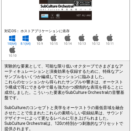
対応OS： ホストアプリケーションに依存
10(64)
8.1(64)
10.9
10.15
10.14
10.13
10.12
10.11
10.10
実験的な要素として、可能な限り低いオクターブでさまざまなア
ーティキュレーションと演奏効果を収録するために、特殊なアン
サンブルをいくつか編成してセッションに臨みました。
これらのセッションから得られたサンプルや響きは、オーケスト
ラ構成で耳にできる中で最も強力かつ感情的な表現を得ることに
成功しました。こういった要素がSubCulture Orchestralの音響基
盤です。
SubCultureのコンセプトと美学をオーケストラの最低音域を融合
させたことで生まれたこれらの素晴らしい収録結果は、サウンド
デザイナーによって更なるレベルに引き上げられました。
SubCulture Orchestralは、120の特別かつ刺激的なプリセットで
提供されます。