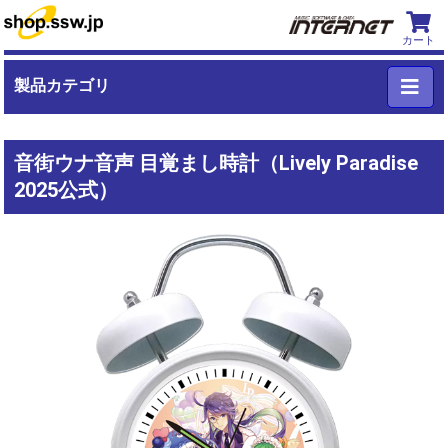
カート
製品カテゴリ
音街ウナ音声 目覚まし時計（Lively Paradise
2025公式）