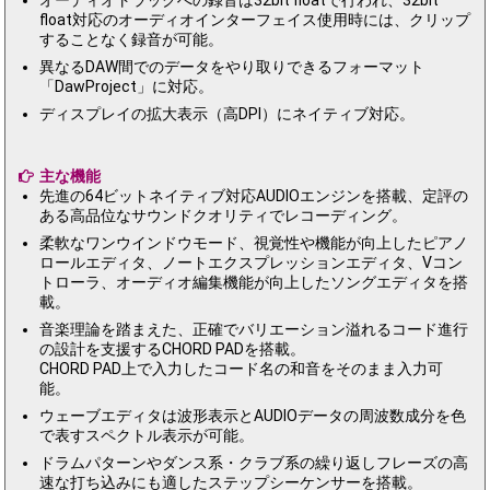
float対応のオーディオインターフェイス使用時には、クリップ
することなく録音が可能。
異なるDAW間でのデータをやり取りできるフォーマット
「DawProject」に対応。
ディスプレイの拡大表示（高DPI）にネイティブ対応。
主な機能
先進の64ビットネイティブ対応AUDIOエンジンを搭載、定評の
ある高品位なサウンドクオリティでレコーディング。
柔軟なワンウインドウモード、視覚性や機能が向上したピアノ
ロールエディタ、ノートエクスプレッションエディタ、Vコン
トローラ、オーディオ編集機能が向上したソングエディタを搭
載。
音楽理論を踏まえた、正確でバリエーション溢れるコード進行
の設計を支援するCHORD PADを搭載。
CHORD PAD上で入力したコード名の和音をそのまま入力可
能。
ウェーブエディタは波形表示とAUDIOデータの周波数成分を色
で表すスペクトル表示が可能。
ドラムパターンやダンス系・クラブ系の繰り返しフレーズの高
速な打ち込みにも適したステップシーケンサーを搭載。