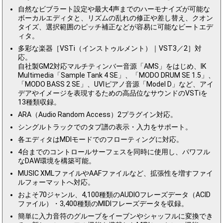
自然なビブラート設定や最大4声までのハーモナイズが可能な
ボーカルエディタと、リズムの乱れの修正や差し替え、クオン
タイズ、選択範囲のピッチ補正などが容易に可能なビートエデ
ィタ。
多彩な楽器［VSTi（インストゥルメント）｜VST3／2］対
応。
自社製GM2対応マルチティンバー音源「AMS」をはじめ、IK
Multimedia「Sample Tank 4 SE」、「MODO DRUM SE 1.5」、
「MODO BASS 2 SE」、UVIピアノ音源「Model D」など、アイ
デアやイメージを表現するための高品位なサウンドのVSTiを
13種類収録。
ARA（Audio Random Access）2プラグイン対応。
シングルトラックでのタブ譜の表示・入力をサポート。
各エディタはMDIモードでのフローティングに対応。
4台までのコントロールサーフェスを同時に使用し、パワフル
なDAW環境を構築可能。
MUSIC XMLファイルやAAFファイルなど、拡張性を増すファイ
ルフォーマットへ対応。
およそ70ジャンル、4,100種類のAUDIOフレーズデータ（ACID
ファイル）・3,400種類のMIDIフレーズデータを収録。
簡単に入力音符のグルーブをイーブンやシャッフルに変換でき